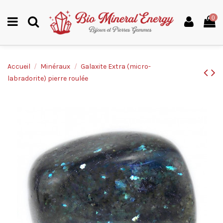
0
Accueil
Minéraux
Galaxite Extra (micro-
labradorite) pierre roulée